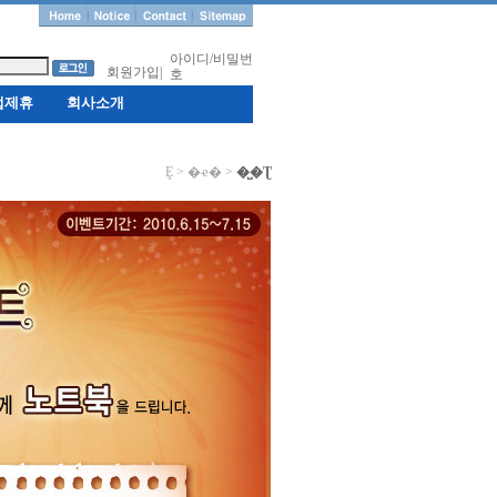
아이디/비밀번
회원가입
|
호
업제휴
회사소개
Ȩ > �ҽ� >
�̺�Ʈ