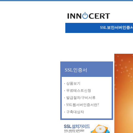
SSL보안서버인증
SSL인증서
상품보기
무료테스트신청
발급절차/구비서류
SSL웹서버인증서란?
구축대상자